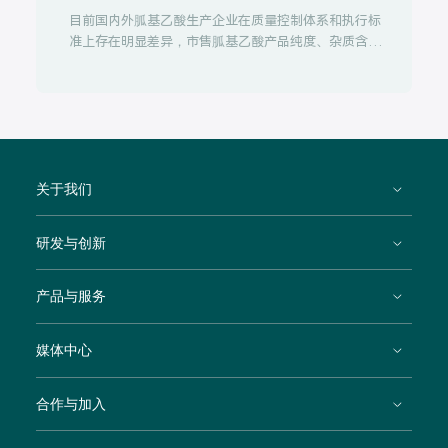
目前国内外胍基乙酸生产企业在质量控制体系和执行标
准上存在明显差异，市售胍基乙酸产品纯度、杂质含量
等指标参差不齐。为探明胍基乙酸工艺杂质对动物生长
发育的影响，君德同创联合中国农业科学院饲料研究所
在雏鸡上开展相关试验。
关于我们
研发与创新
产品与服务
媒体中心
合作与加入